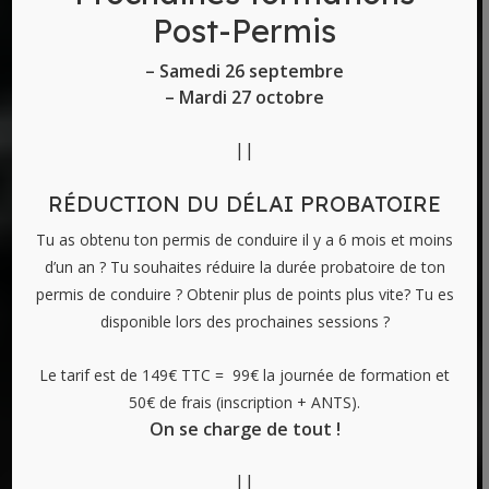
Post-Permis
– Samedi 26 septembre
– Mardi 27 octobre
Auto-moto-école
||
des Lycées
RÉDUCTION DU DÉLAI PROBATOIRE
Tu as obtenu ton permis de conduire il y a 6 mois et moins
Passez le permis auto et le permis moto à
d’un an ?
Tu souhaites réduire la durée probatoire de ton
Nice (06), dans une ambiance familiale !
permis de conduire ? Obtenir plus de points plus vite?
Tu es
disponible lors des prochaines sessions ?
Le tarif est de 149€ TTC = 99€ la journée de formation et
Envoyer un message
50€ de frais (inscription + ANTS).
On se charge de tout !
04 93 71 91 59
||