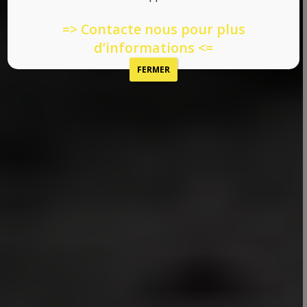
=> Contacte nous pour plus
d’informations <=
FERMER