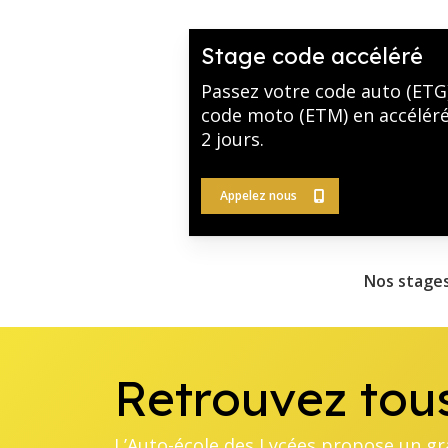
Stage code accéléré
Passez votre code auto (ETG
code moto (ETM) en accéléré
2 jours.
Appelez nous
Nos stages
Retrouvez tous
L’Auto-école des Lycées propose un gr