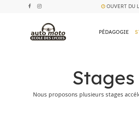
Skip
OUVERT DU 
facebook
instagram
to
main
content
PÉDAGOGIE
S
Stages 
Nous proposons plusieurs stages accélé