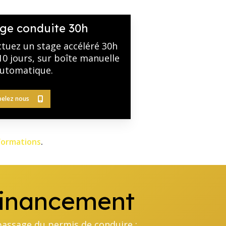
ge conduite 30h
ctuez un stage accéléré 30h
10 jours, sur boîte manuelle
utomatique.
elez nous
formations
.
 financement
passage du permis de conduire :