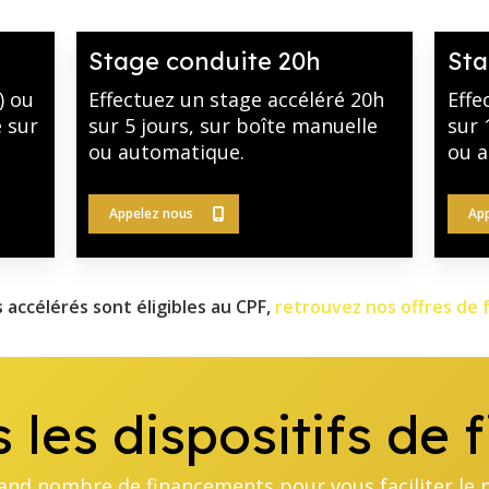
Stage conduite 20h
Sta
) ou
Effectuez un stage accéléré 20h
Effe
 sur
sur 5 jours, sur boîte manuelle
sur 
ou automatique.
ou a
Appelez nous
App
 accélérés sont éligibles au CPF,
retrouvez nos offres de 
 les dispositifs de
and nombre de financements pour vous faciliter le 