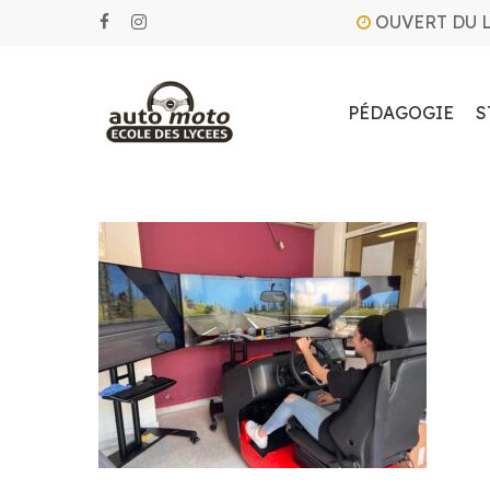
Skip
OUVERT DU 
facebook
instagram
to
main
content
PÉDAGOGIE
S