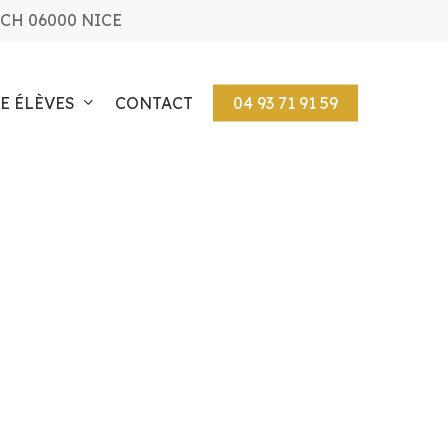
CH 06000 NICE
E ÉLÈVES
CONTACT
04 93 71 91 59