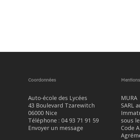
Coordonnées
Mentions
Auto-école des Lycées
MURA
43 Boulevard Tzarewitch
SARL a
06000 Nice
Immatr
Téléphone :
04 93 71 91 59
sous l
Envoyer un message
Code A
Agréme