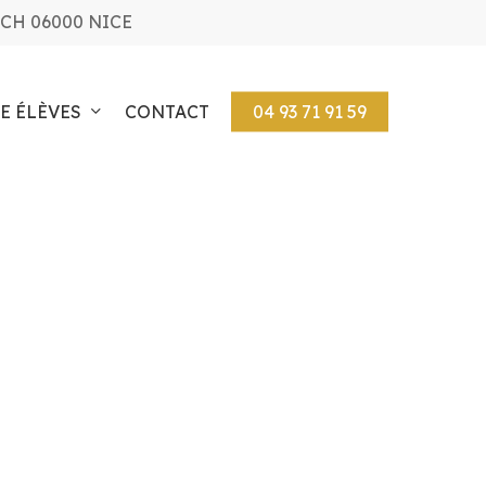
CH 06000 NICE
E ÉLÈVES
CONTACT
04 93 71 91 59