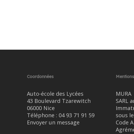
Coordonnées
Mentions
Auto-école des Lycées
MURA
43 Boulevard Tzarewitch
SARL a
06000 Nice
Immatr
Téléphone :
04 93 71 91 59
sous l
Envoyer un message
Code A
Agréme