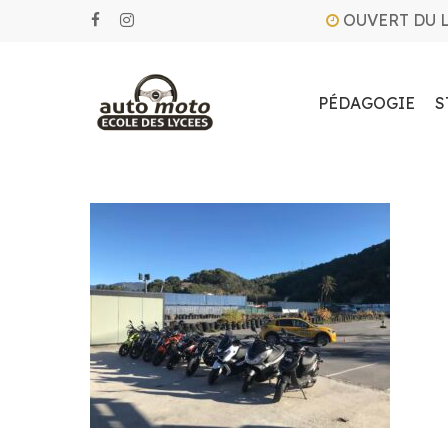
Skip
OUVERT DU 
facebook
instagram
to
main
content
PÉDAGOGIE
S